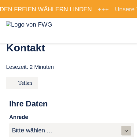
DEN FREIEN WÄHLERN LINDEN
+++
Unsere Ve
Zum Inhalt springen
Menü für ba
Link zur Startseite
Kontakt
Lesezeit: 2 Minuten
Teilen
Ihre Daten
Anrede